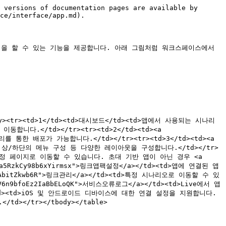
 versions of documentation pages are available by 
ce/interface/app.md).

정을 할 수 있는 기능을 제공합니다. 아래 그림처럼 워크스페이스에서 
body><tr><td>1</td><td>대시보드</td><td>앱에서 사용되는 시나리
</td></tr><tr><td>2</td><td><a 
 통한 배포가 가능합니다.</td></tr><tr><td>3</td><td><a 
모습, 상/하단의 메뉴 구성 등 다양한 레이아웃을 구성합니다.</td></tr>
 고객 설정 페이지로 이동할 수 있습니다. 초대 기반 앱이 아닌 경우 <a 
Qja5RzkCy98b6xYirmsx">링크앱팩설정</a></td><td>앱에 연결된 앱
DyAbitZkwb6R">링크관리</a></td><td>특정 시나리오로 이동할 수 있
9bfoEz2IaBbELoQK">서비스오류로그</a></td><td>Live에서 앱 
/a></td><td>iOS 및 안드로이드 디바이스에 대한 연결 설정을 지원합니다.
td></tr></tbody></table>
