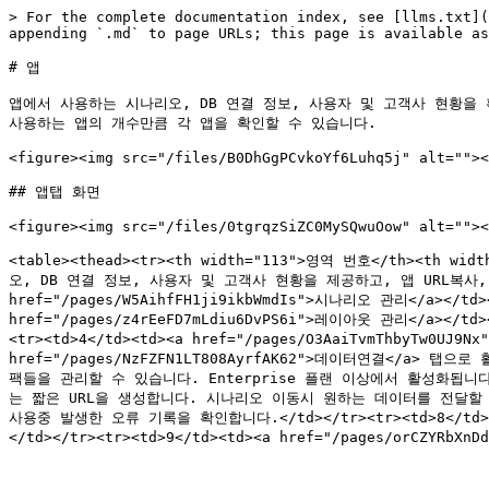
> For the complete documentation index, see [llms.txt](
appending `.md` to page URLs; this page is available as
# 앱

앱에서 사용하는 시나리오, DB 연결 정보, 사용자 및 고객사 현황을 
사용하는 앱의 개수만큼 각 앱을 확인할 수 있습니다.

<figure><img src="/files/B0DhGgPCvkoYf6Luhq5j" alt=""><
## 앱탭 화면

<figure><img src="/files/0tgrqzSiZC0MySQwuOow" alt=""><
<table><thead><tr><th width="113">영역 번호</th><th w
오, DB 연결 정보, 사용자 및 고객사 현황을 제공하고, 앱 URL복사, 
href="/pages/W5AihfFH1ji9ikbWmdIs">시나리오 관리</a
href="/pages/z4rEeFD7mLdiu6DvPS6i">레이아웃 관리<
<tr><td>4</td><td><a href="/pages/O3AaiTvmThb
href="/pages/NzFZFN1LT808AyrfAK62">데이터연결</a> 탭으로 
팩들을 관리할 수 있습니다. Enterprise 플랜 이상에서 활성화됩니다.</td
는 짧은 URL을 생성합니다. 시나리오 이동시 원하는 데이터를 전달할 수 있습니다.
사용중 발생한 오류 기록을 확인합니다.</td></tr><tr><td>8</td><
</td></tr><tr><td>9</td><td><a href="/pages/orCZYRb
---
