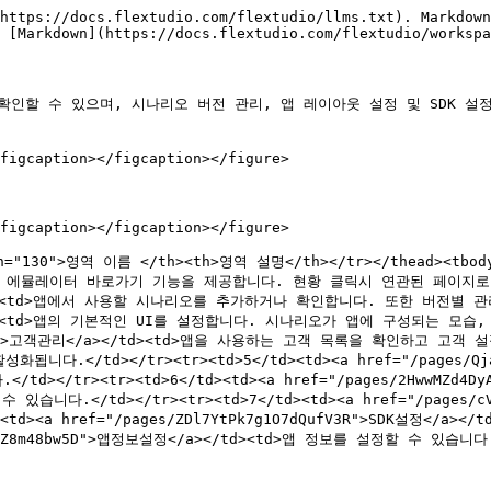
https://docs.flextudio.com/flextudio/llms.txt). Markdown
 [Markdown](https://docs.flextudio.com/flextudio/workspa
확인할 수 있으며, 시나리오 버전 관리, 앱 레이아웃 설정 및 SDK 설
figcaption></figcaption></figure>

figcaption></figcaption></figure>

idth="130">영역 이름 </th><th>영역 설명</th></tr></thead><t
에뮬레이터 바로가기 기능을 제공합니다. 현황 클릭시 연관된 페이지로 이동합니다.
></td><td>앱에서 사용할 시나리오를 추가하거나 확인합니다. 또한 버전별 관리를
/a></td><td>앱의 기본적인 UI를 설정합니다. 시나리오가 앱에 구성되는 
yTw0UJ9Nx">고객관리</a></td><td>앱을 사용하는 고객 목록을 확인하고
활성화됩니다.</td></tr><tr><td>5</td><td><a href="/pages/
></tr><tr><td>6</td><td><a href="/pages/2HwwMZd4
</td></tr><tr><td>7</td><td><a href="/pages/cV6n
td><a href="/pages/ZDl7YtPk7g1O7dQufV3R">SDK설정<
XnDdZ8m48bw5D">앱정보설정</a></td><td>앱 정보를 설정할 수 있습니다.</