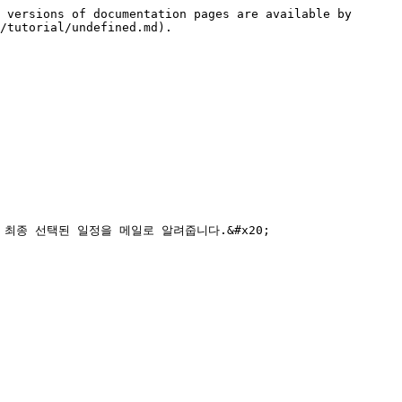
 versions of documentation pages are available by 
/tutorial/undefined.md).

종 선택된 일정을 메일로 알려줍니다.&#x20;
