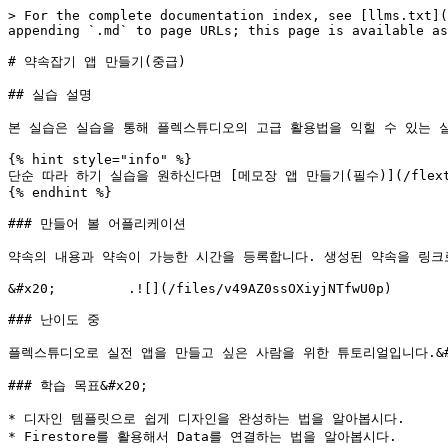
> For the complete documentation index, see [llms.txt](
appending `.md` to page URLs; this page is available as
# 약속잡기 앱 만들기(중급)

## 실습 설명

본 실습은 실습을 통해 플렉스튜디오의 고급 활용법을 익힐 수 있는 실습
{% hint style="info" %}

단순 따라 하기 실습을 원하신다면 [메모장 앱 만들기(필수)](/flextudio
{% endhint %}

### 만들어 볼 어플리케이션

약속의 내용과 약속이 가능한 시간을 등록합니다. 생성된 약속을 링크로
&#x20;         .![](/files/v49AZ0ssOXiyjNTfwU0p)       
### 난이도 중

플렉스튜디오로 실전 앱을 만들고 싶은 사람을 위한 튜토리얼입니다.&#x
### 학습 목표&#x20;

* 디자인 템플릿으로 쉽게 디자인을 완성하는 법을 알아봅시다.

* Firestore를 활용해서 Data를 연결하는 법을 알아봅시다.
