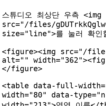
스튜디오 최상단 우측 <img 
src="/files/gDUTrkkQglw
size="line">를 눌러 확
<figure><img src="/file
alt="" width="362"><fig
</figure>

<table data-full-width=
width="80" data-type="
width="213">영역 이름</t