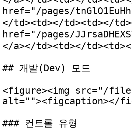
href="/pages/tnGlO1Eu
</td><td></td><td></td>
href="/pages/JJrsaDH
</a></td><td></td><td><
## 개발(Dev) 모드

<figure><img src="/file
alt=""><figcaption></fi
### 컨트롤 유형
