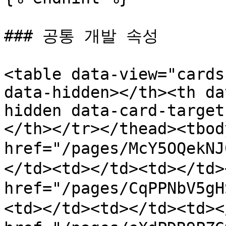
### 공통 개발 속성

<table data-view="cards
data-hidden></th><th da
hidden data-card-target
</th></tr></thead><tbod
href="/pages/McY5OQek
</td><td></td><td></td>
href="/pages/CqPPNbV5g
<td></td><td></td><td><