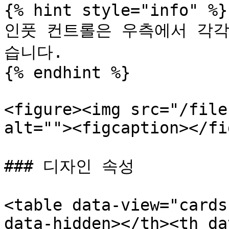
{% hint style="info" %}

인풋 컨트롤은 우측에서 각각
습니다.

{% endhint %}

<figure><img src="/file
alt=""><figcaption></fi
### 디자인 속성

<table data-view="cards
data-hidden></th><th da