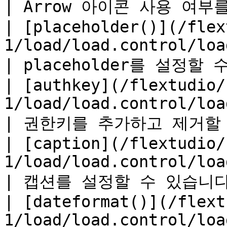
| Arrow 아이콘 사용 여부를
| [placeholder()](/flex
1/load/load.control/load.c
| placeholder를 설정할 수
| [authkey](/flextudio/
1/load/load.control/load.control
| 권한키를 추가하고 제거할 수 
| [caption](/flextudio/
1/load/load.control/load.control
| 캡션를 설정할 수 있습니다.  
| [dateformat()](/flext
1/load/load.control/load.co