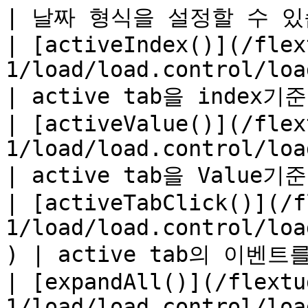
| 날짜 형식을 설정할 수 있습니다
| [activeIndex()](/flex
1/load/load.control/load.c
| active tab을 index
| [activeValue()](/flex
1/load/load.control/load.c
| active tab을 Value
| [activeTabClick()](/f
1/load/load.control/loa
) | active tab의 이벤트
| [expandAll()](/flextu
1/load/load.control/load.con