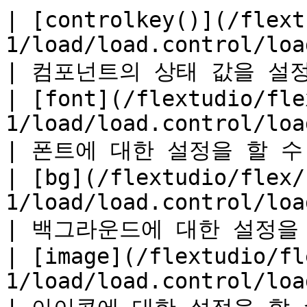
| [controlkey()](/flext
1/load/load.control/load.co
| 컴포넌트의 상태 값을 설정 할
| [font](/flextudio/fle
1/load/load.control/load.control.fon
| 폰트에 대한 설정을 할 수 있
| [bg](/flextudio/flex/
1/load/load.control/load.control.bg.md)
| 백그라운드에 대한 설정을 할 
| [image](/flextudio/fl
1/load/load.control/load.control.i